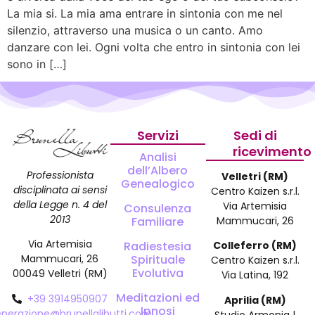
La mia si. La mia ama entrare in sintonia con me nel
silenzio, attraverso una musica o un canto. Amo
danzare con lei. Ogni volta che entro in sintonia con lei
sono in […]
Servizi
Sedi di
ricevimento
Analisi
dell’Albero
Professionista
Velletri (RM)
Genealogico
disciplinata ai sensi
Centro Kaizen s.r.l.
della Legge n. 4 del
Via Artemisia
Consulenza
2013
Familiare
Mammucari, 26
Via Artemisia
Radiestesia
Colleferro (RM)
Spirituale
Mammucari, 26
Centro Kaizen s.r.l.
Evolutiva
00049 Velletri (RM)
Via Latina, 192
Meditazioni ed
+39 3914950907
Aprilia (RM)
Ipnosi
enerazione@brunellalibutti.com
Studio Armonia |