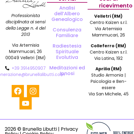
ricevimento
Analisi
dell’Albero
Professionista
Velletri (RM)
Genealogico
disciplinata ai sensi
Centro Kaizen s.r.l.
della Legge n. 4 del
Via Artemisia
Consulenza
2013
Familiare
Mammucari, 26
Via Artemisia
Radiestesia
Colleferro (RM)
Spirituale
Mammucari, 26
Centro Kaizen s.r.l.
Evolutiva
00049 Velletri (RM)
Via Latina, 192
Meditazioni ed
+39 3914950907
Aprilia (RM)
Ipnosi
enerazione@brunellalibutti.com
Studio Armonia |
Psicologia e Ben-
essere
Via San Michele, 45
2026 © Brunella Libutti |
Privacy
Policy
|
Cookie Policy