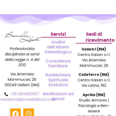
Servizi
Sedi di
ricevimento
Analisi
dell’Albero
Professionista
Velletri (RM)
Genealogico
disciplinata ai sensi
Centro Kaizen s.r.l.
della Legge n. 4 del
Via Artemisia
Consulenza
2013
Familiare
Mammucari, 26
Via Artemisia
Radiestesia
Colleferro (RM)
Spirituale
Mammucari, 26
Centro Kaizen s.r.l.
Evolutiva
00049 Velletri (RM)
Via Latina, 192
Meditazioni ed
+39 3914950907
Aprilia (RM)
Ipnosi
enerazione@brunellalibutti.com
Studio Armonia |
Psicologia e Ben-
essere